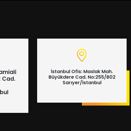
amiali
İstanbul Ofis: Maslak Mah.
Büyükdere Cad. No:255/B02
 Cad.
Sarıyer/İstanbul
bul